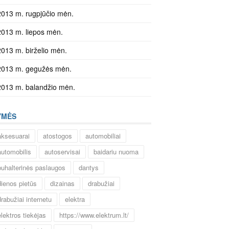
2013 m. rugpjūčio mėn.
2013 m. liepos mėn.
2013 m. birželio mėn.
2013 m. gegužės mėn.
2013 m. balandžio mėn.
YMĖS
aksesuarai
atostogos
automobiliai
automobilis
autoservisai
baidariu nuoma
buhalterinės paslaugos
dantys
dienos pietūs
dizainas
drabužiai
drabužiai internetu
elektra
elektros tiekėjas
https://www.elektrum.lt/