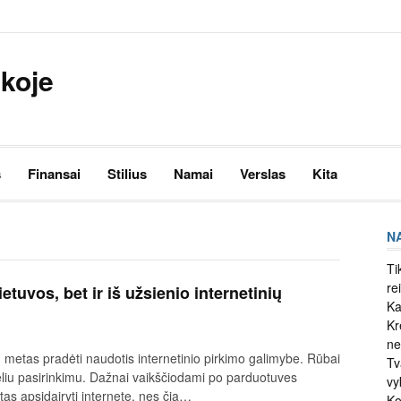
nkoje
s
Finansai
Stilius
Namai
Verslas
Kita
N
Ti
re
etuvos, bet ir iš užsienio internetinių
Ka
Kr
ne
 metas pradėti naudotis internetinio pirkimo galimybe. Rūbai
Tv
deliu pasirinkimu. Dažnai vaikščiodami po parduotuves
vy
as apsidairyti internete, nes čia…
Ko