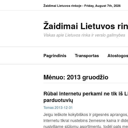
Eiti
Žaidimai Lietuvos rinkoje -
Friday, August 7th, 2026
prie
turinio
Žaidimai Lietuvos ri
Viskas apie Lietuvos rinka ir verslo galimybes
Pagrindinis
Transportas
Atostogo
Mėnuo:
2013 gruodžio
Rūbai internetu perkami ne tik iš Li
parduotuvių
Tomas
2013-12-31
Jeigu ieškote kokybiškos ir pigesnės aprangos,
internetu tikrai nustebins žemesne kaina ir di
nusiviliame siūlomu asortimentu, todėl pats met