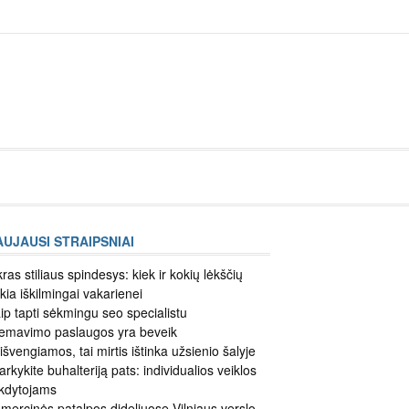
Įkelti
straipsnį
AUJAUSI STRAIPSNIAI
kras stiliaus spindesys: kiek ir kokių lėkščių
ikia iškilmingai vakarienei
ip tapti sėkmingu seo specialistu
emavimo paslaugos yra beveik
išvengiamos, tai mirtis ištinka užsienio šalyje
arkykite buhalteriją pats: individualios veiklos
kdytojams
mercinės patalpos dideliuose Vilniaus verslo