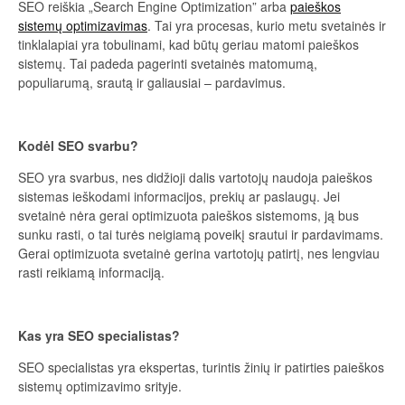
SEO reiškia „Search Engine Optimization” arba
paieškos
sistemų optimizavimas
. Tai yra procesas, kurio metu svetainės ir
tinklalapiai yra tobulinami, kad būtų geriau matomi paieškos
sistemų. Tai padeda pagerinti svetainės matomumą,
populiarumą, srautą ir galiausiai – pardavimus.
Kodėl SEO svarbu?
SEO yra svarbus, nes didžioji dalis vartotojų naudoja paieškos
sistemas ieškodami informacijos, prekių ar paslaugų. Jei
svetainė nėra gerai optimizuota paieškos sistemoms, ją bus
sunku rasti, o tai turės neigiamą poveikį srautui ir pardavimams.
Gerai optimizuota svetainė gerina vartotojų patirtį, nes lengviau
rasti reikiamą informaciją.
Kas yra SEO specialistas?
SEO specialistas yra ekspertas, turintis žinių ir patirties paieškos
sistemų optimizavimo srityje.