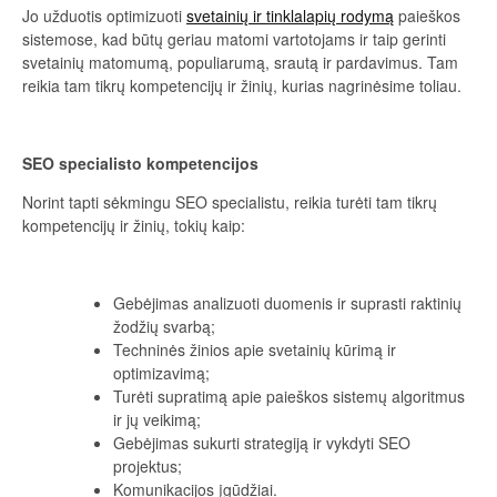
Jo užduotis optimizuoti
svetainių ir tinklalapių rodymą
paieškos
sistemose, kad būtų geriau matomi vartotojams ir taip gerinti
svetainių matomumą, populiarumą, srautą ir pardavimus. Tam
reikia tam tikrų kompetencijų ir žinių, kurias nagrinėsime toliau.
SEO specialisto kompetencijos
Norint tapti sėkmingu SEO specialistu, reikia turėti tam tikrų
kompetencijų ir žinių, tokių kaip:
Gebėjimas analizuoti duomenis ir suprasti raktinių
žodžių svarbą;
Techninės žinios apie svetainių kūrimą ir
optimizavimą;
Turėti supratimą apie paieškos sistemų algoritmus
ir jų veikimą;
Gebėjimas sukurti strategiją ir vykdyti SEO
projektus;
Komunikacijos įgūdžiai.