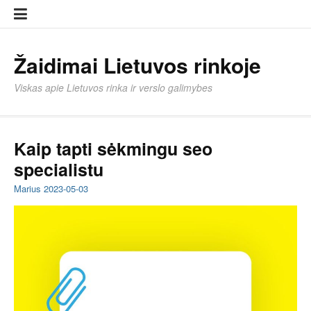
Eiti
Įkelti
prie
strai
turinio
Žaidimai Lietuvos rinkoje
Viskas apie Lietuvos rinka ir verslo galimybes
Kaip tapti sėkmingu seo
specialistu
Marius
2023-05-03