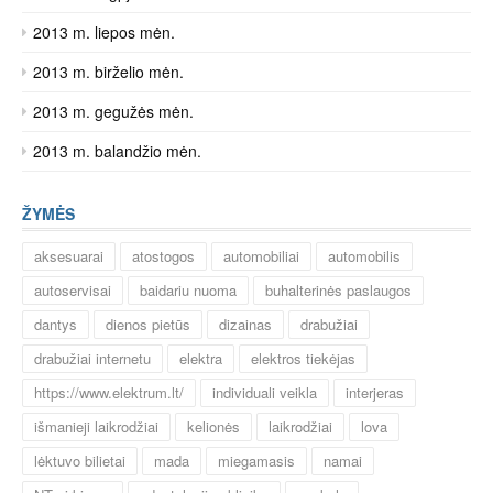
2013 m. liepos mėn.
2013 m. birželio mėn.
2013 m. gegužės mėn.
2013 m. balandžio mėn.
ŽYMĖS
aksesuarai
atostogos
automobiliai
automobilis
autoservisai
baidariu nuoma
buhalterinės paslaugos
dantys
dienos pietūs
dizainas
drabužiai
drabužiai internetu
elektra
elektros tiekėjas
https://www.elektrum.lt/
individuali veikla
interjeras
išmanieji laikrodžiai
kelionės
laikrodžiai
lova
lėktuvo bilietai
mada
miegamasis
namai