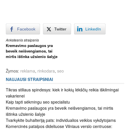
Facebook
Twitter
LinkedIn
Skaityti
Ankstesnis straipsnis
Kremavimo paslaugos yra
toliau
beveik neišvengiamos, tai
mirtis ištinka užsienio šalyje
Žymos:
reklama
,
rinkodara
,
seo
NAUJAUSI STRAIPSNIAI
Tikras stiliaus spindesys: kiek ir kokių lėkščių reikia iškilmingai
vakarienei
Kaip tapti sėkmingu seo specialistu
Kremavimo paslaugos yra beveik neišvengiamos, tai mirtis
ištinka užsienio šalyje
Tvarkykite buhalteriją pats: individualios veiklos vykdytojams
Komercinės patalpos dideliuose Vilniaus verslo centruose: