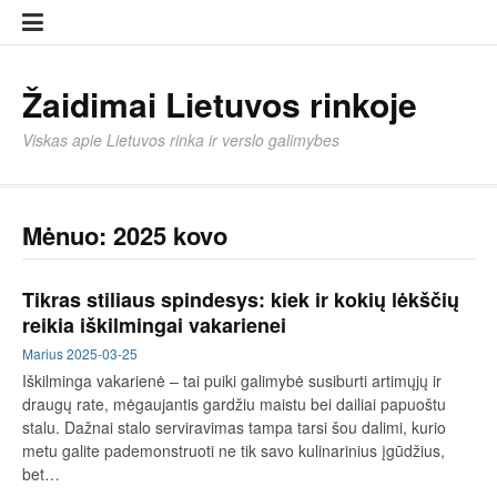
Eiti
Įkelti
prie
strai
turinio
Žaidimai Lietuvos rinkoje
Viskas apie Lietuvos rinka ir verslo galimybes
Mėnuo:
2025 kovo
Tikras stiliaus spindesys: kiek ir kokių lėkščių
reikia iškilmingai vakarienei
Marius
2025-03-25
Iškilminga vakarienė – tai puiki galimybė susiburti artimųjų ir
draugų rate, mėgaujantis gardžiu maistu bei dailiai papuoštu
stalu. Dažnai stalo serviravimas tampa tarsi šou dalimi, kurio
metu galite pademonstruoti ne tik savo kulinarinius įgūdžius,
bet…