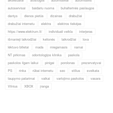
aksesuarai
atostogos
automobiliai
automobilis
autoservisai
baidariu nuoma
buhalterinės paslaugos
dantys
dienos pietūs
dizainas
drabužiai
drabužiai internetu
elektra
elektros tiekėjas
https://www.elektrum.lt/
individuali veikla
interjeras
išmanieji laikrodžiai
kelionės
laikrodžiai
lova
lėktuvo bilietai
mada
miegamasis
namai
NT pirkimas
odontologijos klinika
paskola
paskolos ilgam laikui
pinigai
porolonas
prezervatyvai
PS
rinka
rūbai internetu
seo
stilius
sveikata
taupymo patarimai
vaikai
vartojimo paskolos
vasara
Vilnius
XBOX
įranga