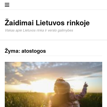
Eiti
Įkelti
prie
strai
turinio
Žaidimai Lietuvos rinkoje
Viskas apie Lietuvos rinka ir verslo galimybes
Žyma:
atostogos