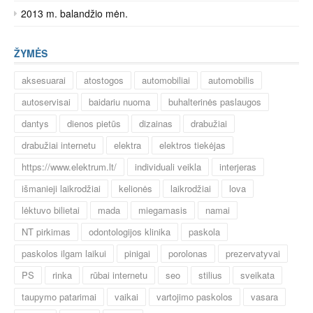
2013 m. balandžio mėn.
ŽYMĖS
aksesuarai
atostogos
automobiliai
automobilis
autoservisai
baidariu nuoma
buhalterinės paslaugos
dantys
dienos pietūs
dizainas
drabužiai
drabužiai internetu
elektra
elektros tiekėjas
https://www.elektrum.lt/
individuali veikla
interjeras
išmanieji laikrodžiai
kelionės
laikrodžiai
lova
lėktuvo bilietai
mada
miegamasis
namai
NT pirkimas
odontologijos klinika
paskola
paskolos ilgam laikui
pinigai
porolonas
prezervatyvai
PS
rinka
rūbai internetu
seo
stilius
sveikata
taupymo patarimai
vaikai
vartojimo paskolos
vasara