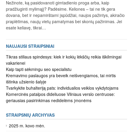
Nežinote, ką pasidovanoti gimtadienio proga arba, kaip
pradžiuginti mylimąjį? Padėsime. Keliones – tai ne tik gera
dovana, bet ir nepamirštami įspūdžiai, naujos pažintys, akiračio
praplėtimas, naujų vietų pamatymas bei skonių pažinimas. Jei
esate keliavę, tikrai…
NAUJAUSI STRAIPSNIAI
Tikras stiliaus spindesys: kiek ir kokių lėkščių reikia iškilmingai
vakarienei
Kaip tapti sėkmingu seo specialistu
Kremavimo paslaugos yra beveik neišvengiamos, tai mirtis
ištinka užsienio šalyje
Tvarkykite buhalteriją pats: individualios veiklos vykdytojams
Komercinės patalpos dideliuose Vilniaus verslo centruose:
geriausias pasirinkimas nedidelėms įmonėms
STRAIPSNIŲ ARCHYVAS
2025 m. kovo mėn.