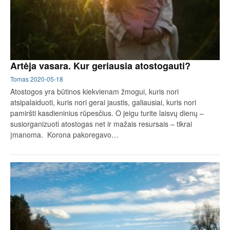
Artėja vasara. Kur geriausia atostogauti?
Tomas
2020-05-18
Atostogos yra būtinos kiekvienam žmogui, kuris nori
atsipalaiduoti, kuris nori gerai jaustis, galiausiai, kuris nori
pamiršti kasdieninius rūpesčius. O jeigu turite laisvų dienų –
susiorganizuoti atostogas net ir mažais resursais – tikrai
įmanoma. Korona pakoregavo…