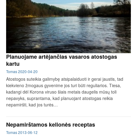
Planuojame artėjančias vasaros atostogas
kartu
Tomas
2020-04-20
Atostogos suteikia galimybę atsipalaiduoti ir gerai jaustis, tad
kiekvieno žmogaus gyvenime jos turi būti reguliarios. Tiesa,
kadangi dėl Korona viruso šiais metais daugelis mūsų toli
nepavyks, suprantama, kad planuojant atostogas reikia
nepamiršti, kad jos turės…
Nepamirštamos kelionės receptas
Tomas
2013-06-12