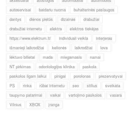
aksesuarai
atostogos
automobiliai
automobilis
autoservisai
baidariu nuoma
buhalterinės paslaugos
dantys
dienos pietūs
dizainas
drabužiai
drabužiai internetu
elektra
elektros tiekėjas
https://www.elektrum.lt/
individuali veikla
interjeras
išmanieji laikrodžiai
kelionės
laikrodžiai
lova
lėktuvo bilietai
mada
miegamasis
namai
NT pirkimas
odontologijos klinika
paskola
paskolos ilgam laikui
pinigai
porolonas
prezervatyvai
PS
rinka
rūbai internetu
seo
stilius
sveikata
taupymo patarimai
vaikai
vartojimo paskolos
vasara
Vilnius
XBOX
įranga