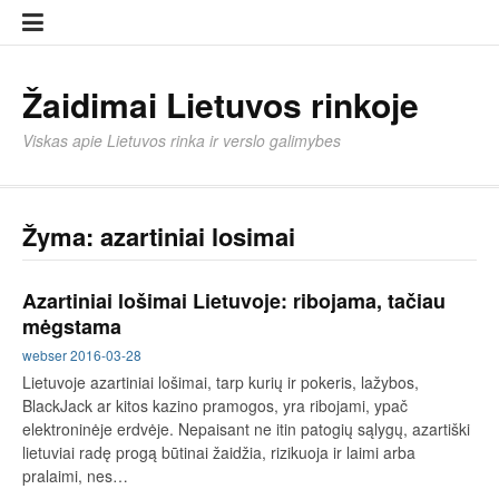
Eiti
Įkelti
prie
strai
turinio
Žaidimai Lietuvos rinkoje
Viskas apie Lietuvos rinka ir verslo galimybes
Žyma:
azartiniai losimai
Azartiniai lošimai Lietuvoje: ribojama, tačiau
mėgstama
webser
2016-03-28
Lietuvoje azartiniai lošimai, tarp kurių ir pokeris, lažybos,
BlackJack ar kitos kazino pramogos, yra ribojami, ypač
elektroninėje erdvėje. Nepaisant ne itin patogių sąlygų, azartiški
lietuviai radę progą būtinai žaidžia, rizikuoja ir laimi arba
pralaimi, nes…