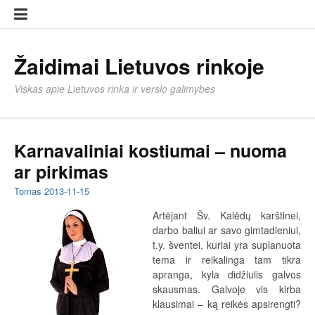
Eiti
Įkelti
prie
strai
turinio
Žaidimai Lietuvos rinkoje
Viskas apie Lietuvos rinka ir verslo galimybes
Karnavaliniai kostiumai – nuoma
ar pirkimas
Tomas
2013-11-15
Artėjant Šv. Kalėdų karštinei,
darbo baliui ar savo gimtadieniui,
t.y. šventei, kuriai yra suplanuota
tema ir reikalinga tam tikra
apranga, kyla didžiulis galvos
skausmas. Galvoje vis kirba
klausimai – ką reikės apsirengti?