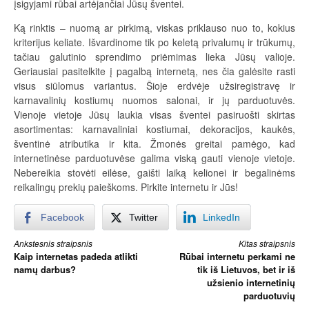
įsigyjami rūbai artėjančiai Jūsų šventei.
Ką rinktis – nuomą ar pirkimą, viskas priklauso nuo to, kokius
kriterijus keliate. Išvardinome tik po keletą privalumų ir trūkumų,
tačiau galutinio sprendimo priėmimas lieka Jūsų valioje.
Geriausiai pasitelkite į pagalbą internetą, nes čia galėsite rasti
visus siūlomus variantus. Šioje erdvėje užsiregistravę ir
karnavalinių kostiumų nuomos salonai, ir jų parduotuvės.
Vienoje vietoje Jūsų laukia visas šventei pasiruošti skirtas
asortimentas: karnavaliniai kostiumai, dekoracijos, kaukės,
šventinė atributika ir kita. Žmonės greitai pamėgo, kad
internetinėse parduotuvėse galima viską gauti vienoje vietoje.
Nebereikia stovėti eilėse, gaišti laiką kelionei ir begalinėms
reikalingų prekių paieškoms. Pirkite internetu ir Jūs!
Facebook
Twitter
LinkedIn
Skaityti
Ankstesnis straipsnis
Kitas straipsnis
Kaip internetas padeda atlikti
Rūbai internetu perkami ne
toliau
namų darbus?
tik iš Lietuvos, bet ir iš
užsienio internetinių
parduotuvių