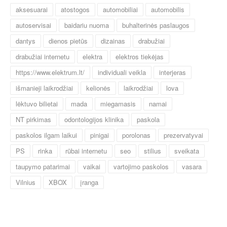
aksesuarai
atostogos
automobiliai
automobilis
autoservisai
baidariu nuoma
buhalterinės paslaugos
dantys
dienos pietūs
dizainas
drabužiai
drabužiai internetu
elektra
elektros tiekėjas
https://www.elektrum.lt/
individuali veikla
interjeras
išmanieji laikrodžiai
kelionės
laikrodžiai
lova
lėktuvo bilietai
mada
miegamasis
namai
NT pirkimas
odontologijos klinika
paskola
paskolos ilgam laikui
pinigai
porolonas
prezervatyvai
PS
rinka
rūbai internetu
seo
stilius
sveikata
taupymo patarimai
vaikai
vartojimo paskolos
vasara
Vilnius
XBOX
įranga