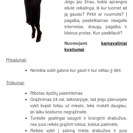
Jeigu jau žinau, kokia aprangos
eilutė reikalinga, iš kur tuomet aš
ją gausiu? Pirkti ar nuomotis? Į
pagalbą pasitelkiamas visagalis
internetas, draugų pagalba ir
blaivus protas. Kuo pasikliauti?
Nuomojami
karnavaliniai
kostiumai
Privalumai:
Nereikia sukti galvos kur gauti ir kur vėliau jį dėti.
Trūkumai:
Ribotas dydžių pasirinkimas
Grąžinimas 24 val. laikotarpyje, tad jeigu planuojate
vykti švęsti toliau už miesto, teks mokėti daugiau,
jei laiku kostiumo negrąžinsite.
Turėsite ypatingai saugoti ir branginti drabužius,
nes juos reikės grąžinti tokius, kokius paėmėte.
Reikės vykti į saloną rinktis drabužius ir juos