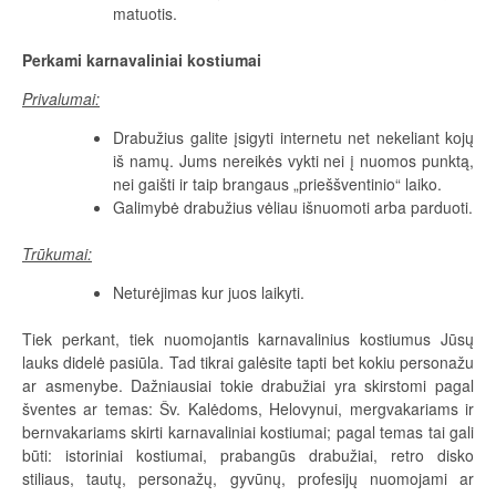
matuotis.
Perkami
karnavaliniai kostiumai
Privalumai:
Drabužius galite įsigyti internetu net nekeliant kojų
iš namų. Jums nereikės vykti nei į nuomos punktą,
nei gaišti ir taip brangaus „prieššventinio“ laiko.
Galimybė drabužius vėliau išnuomoti arba parduoti.
Trūkumai:
Neturėjimas kur juos laikyti.
Tiek perkant, tiek nuomojantis karnavalinius kostiumus Jūsų
lauks didelė pasiūla. Tad tikrai galėsite tapti bet kokiu personažu
ar asmenybe. Dažniausiai tokie drabužiai yra skirstomi pagal
šventes ar temas: Šv. Kalėdoms, Helovynui, mergvakariams ir
bernvakariams skirti karnavaliniai kostiumai; pagal temas tai gali
būti: istoriniai kostiumai, prabangūs drabužiai, retro disko
stiliaus, tautų, personažų, gyvūnų, profesijų nuomojami ar