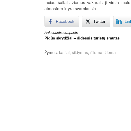
tačiau šaltais žiemos vakarais ji virsta mal
atmosfera ir yra svarbiausia.
Facebook
Twitter
Lin
Skaityti
Ankstesnis straipsnis
Pigūs skrydžiai – didesnis turistų srautas
toliau
Žymos:
katilai
,
šildymas
,
šiluma
,
žiema