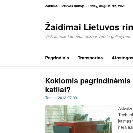
Eiti
Žaidimai Lietuvos rinkoje -
Friday, August 7th, 2026
prie
turinio
Žaidimai Lietuvos ri
Viskas apie Lietuvos rinka ir verslo galimybes
Pagrindinis
Transportas
Atostogo
Kokiomis pagrindinėmis
katilai?
Tomas
2013-07-03
Akivaizd
Technol
kitimas
nėra iši