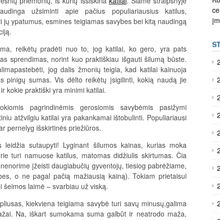
esnių priemonių, iš kurių išsiskiria
katilai
. Šiame straipsnyje
ce
audinga užsiminti apie pačius populiariausius katilus,
į
i jų ypatumus, esmines teigiamas savybes bei kitą naudingą
iją.
S
rma, reikėtų pradėti nuo to, jog katilai, ko gero, yra pats
ias sprendimas, norint kuo praktiškiau išgauti šilumą būste.
alimapastebėti, jog dalis žmonių teigia, kad katilai kainuoja
 pinigų sumas. Vis dėlto reikėtų įsigilinti, kokią naudą jie
 ir kokie praktiški yra minimi katilai.
kokiomis pagrindinėmis gerosiomis savybėmis pasižymi
tiniu atžvilgiu katilai yra pakankamai ištobulinti. Populiariausi
ar pernelyg išskirtinės priežiūros.
s leidžia sutaupyti! Lyginant šilumos kainas, kurias moka
ie turi namuose katilus, matomas didžiulis skirtumas. Čia
 (nenorime įžeisti daugiabučių gyventojų, tiesiog pabrėžiame,
ybes, o ne pagal pačią mažiausią kainą). Tokiam prietaisui
i šeimos laimė – svarbiau už viską.
pliusas, kiekviena teigiama savybė turi savų minusų,galima
i mažai. Na, iškart sumokama suma galbūt ir neatrodo maža,