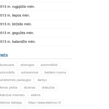
2013 m. rugpjūčio mėn.
2013 m. liepos mėn.
2013 m. birželio mėn.
2013 m. gegužės mėn.
2013 m. balandžio mėn.
YMĖS
aksesuarai
atostogos
automobiliai
automobilis
autoservisai
baidariu nuoma
buhalterinės paslaugos
dantys
dienos pietūs
dizainas
drabužiai
drabužiai internetu
elektra
elektros tiekėjas
https://www.elektrum.lt/