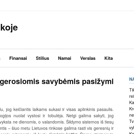
nkoje
s
Finansai
Stilius
Namai
Verslas
Kita
 gerosiomis savybėmis pasižymi
N
Ti
re
Ka
Kr
u, jog keičiantis laikams sukasi ir visas aplinkinis pasaulis.
ne
ogijos nuolat vystosi ir tobulėja. Netgi galima sakyti, jog
Tv
 vyksta ne dienomis, o valandomis. Šildymo sistemos iš tiesų
vy
mtis – šiuo metu Lietuvos rinkose galima rasti vis geresnių ir
Ko