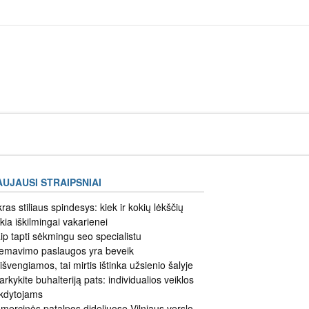
Įkelti
straipsnį
AUJAUSI STRAIPSNIAI
kras stiliaus spindesys: kiek ir kokių lėkščių
ikia iškilmingai vakarienei
ip tapti sėkmingu seo specialistu
emavimo paslaugos yra beveik
išvengiamos, tai mirtis ištinka užsienio šalyje
arkykite buhalteriją pats: individualios veiklos
kdytojams
mercinės patalpos dideliuose Vilniaus verslo