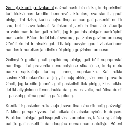
Greitųjų kreditų privalumai
dažnai nustelbia riziką, kurią prisiimti
turi kiekvienas kredito bendrovės klientas, svarstantis gauti
pinigų. Tai rizika, kurios neįvertinęs asmuo gali pakenkti ne tik
sau, bet ir savo šeimai. Netinkamai įvertinta finansinė situacija
ar valdomas turtas gali reikšti, jog ir gautais pinigais pasirūpinti
bus sunku. Būtent todėl labai svarbu į paskolos gavimo procesą
žiūrėti rimtai ir atsakingai. Tik taip pavyks gauti visokeriopos
naudos ir nereikės jaudintis dėl pinigų grąžinimo proceso.
Galimybė greitai gauti papildomų pinigų gali būti nepaprastai
naudinga. Tai praverčia nenumatytose situacijose, kurių metu
banko sąskaitoje turimų finansų nepakanka. Kai reikia
susimokėti mokesčius ar įsigyti naują pirkinį, visuomet pravartu
žinoti, jog kredito įmonės gali paskolinti tiek pinigų, kiek reikia.
Jei iki atlyginimo dienos laukia dar gera savaitė, nebūtina delsti
– paskolą galima gauti tą pačią dieną.
Kreditai ir paskolos reikalauja į savo finansinę situaciją pažvelgti
iš kitos perspektyvos. Tai reikalauja atsakomybės ir drąsos.
Papildomi pinigai gali išspręsti visas problemas, tačiau lygiai taip
pat jie gali sukelti ir dar daugiau nemalonumų ateityje. Būtent