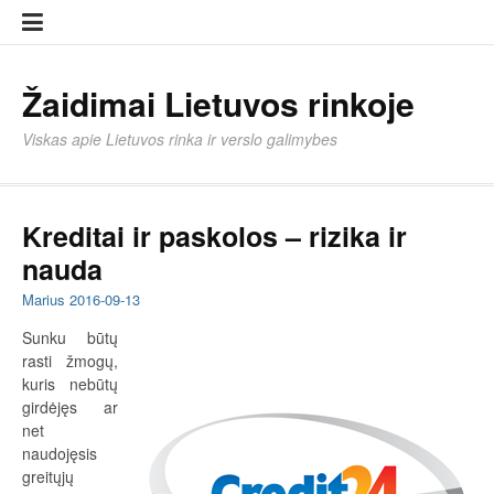
Eiti
Įkelti
prie
strai
turinio
Žaidimai Lietuvos rinkoje
Viskas apie Lietuvos rinka ir verslo galimybes
Kreditai ir paskolos – rizika ir
nauda
Marius
2016-09-13
Sunku būtų
rasti žmogų,
kuris nebūtų
girdėjęs ar
net
naudojęsis
greitųjų