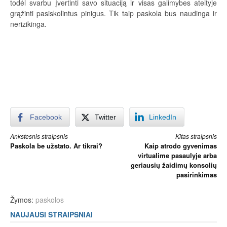
todėl svarbu įvertinti savo situaciją ir visas galimybes ateityje
grąžinti pasiskolintus pinigus. Tik taip paskola bus naudinga ir
nerizikinga.
Facebook
Twitter
LinkedIn
Skaityti
Ankstesnis straipsnis
Kitas straipsnis
Paskola be užstato. Ar tikrai?
Kaip atrodo gyvenimas
toliau
virtualime pasaulyje arba
geriausių žaidimų konsolių
pasirinkimas
Žymos:
paskolos
NAUJAUSI STRAIPSNIAI