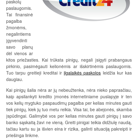
paskolų
paslaugomis.
Tai finansinė
pagalba
žmonėms,
negalintiems
įgyvendinti
savo planų
dėl vienos ar
kitos priežasties. Kai trūksta pinigų, negali įsigyti prabangaus
pirkinio, pasimėgauti kelionėmis ar išskirtinėmis paslaugomis.
Tuo tarpu greitieji kreditai ir
ilgalaikės paskolos
leidžia kur kas
daugiau.
Kai pinigų šalia nėra ar jų nebeužtenka, nėra nieko paprasčiau,
kaip apsilankyti kredito įmonės internetiniame puslapyje ir ten
vos kelių mygtuko paspaudimų pagalba per kelias minutes gauti
tiek pinigų, kiek jų tuo metu reikia. Visa tai, be abejonės, skamba
įspūdingai. Galimybė vos per kelias minutes gauti pinigų į savo
banko sąskaitą žavi ne vieną. Greiti pinigai teikia didžiulę naudą,
tačiau kartu su ja išvien eina ir rizika, galinti situaciją pakreipti ir
priešinga linkme.