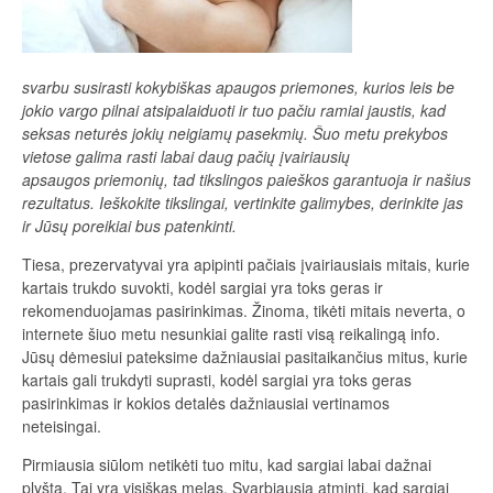
svarbu susirasti kokybiškas apaugos priemones, kurios leis be
jokio vargo pilnai atsipalaiduoti ir tuo pačiu ramiai jaustis, kad
seksas neturės jokių neigiamų pasekmių. Šuo metu prekybos
vietose galima rasti labai daug pačių įvairiausių
apsaugos priemonių, tad tikslingos paieškos garantuoja ir našius
rezultatus. Ieškokite tikslingai, vertinkite galimybes, derinkite jas
ir Jūsų poreikiai bus patenkinti.
Tiesa, prezervatyvai yra apipinti pačiais įvairiausiais mitais, kurie
kartais trukdo suvokti, kodėl sargiai yra toks geras ir
rekomenduojamas pasirinkimas. Žinoma, tikėti mitais neverta, o
internete šiuo metu nesunkiai galite rasti visą reikalingą info.
Jūsų dėmesiui pateksime dažniausiai pasitaikančius mitus, kurie
kartais gali trukdyti suprasti, kodėl sargiai yra toks geras
pasirinkimas ir kokios detalės dažniausiai vertinamos
neteisingai.
Pirmiausia siūlom netikėti tuo mitu, kad sargiai labai dažnai
plyšta. Tai yra visiškas melas. Svarbiausia atminti, kad sargiai