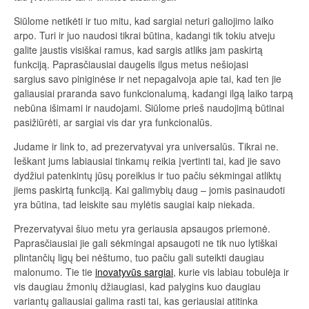
Siūlome netikėti ir tuo mitu, kad sargiai neturi galiojimo laiko
arpo. Turi ir juo naudosi tikrai būtina, kadangi tik tokiu atveju
galite jaustis visiškai ramus, kad sargis atliks jam paskirtą
funkciją. Paprasčiausiai daugelis ilgus metus nešiojasi
sargius savo piniginėse ir net nepagalvoja apie tai, kad ten jie
galiausiai praranda savo funkcionalumą, kadangi ilgą laiko tarpą
nebūna išimami ir naudojami. Siūlome prieš naudojimą būtinai
pasižiūrėti, ar sargiai vis dar yra funkcionalūs.
Judame ir link to, ad prezervatyvai yra universalūs. Tikrai ne.
Ieškant jums labiausiai tinkamų reikia įvertinti tai, kad jie savo
dydžiui patenkintų jūsų poreikius ir tuo pačiu sėkmingai atliktų
jiems paskirtą funkciją. Kai galimybių daug – jomis pasinaudoti
yra būtina, tad leiskite sau mylėtis saugiai kaip niekada.
Prezervatyvai šiuo metu yra geriausia apsaugos priemonė.
Paprasčiausiai jie gali sėkmingai apsaugoti ne tik nuo lytiškai
plintančių ligų bei nėštumo, tuo pačiu gali suteikti daugiau
malonumo. Tie tie
inovatyvūs sargiai
, kurie vis labiau tobulėja ir
vis daugiau žmonių džiaugiasi, kad palygins kuo daugiau
variantų galiausiai galima rasti tai, kas geriausiai atitinka