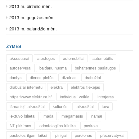
2013 m. birželio mėn.
2013 m. gegužės mėn.
2013 m. balandžio mėn.
ŽYMĖS
aksesuarai
atostogos
automobiliai
automobilis
autoservisai
baidariu nuoma
buhalterinės paslaugos
dantys
dienos pietūs
dizainas
drabužiai
drabužiai internetu
elektra
elektros tiekėjas
https://www.elektrum.lt/
individuali veikla
interjeras
išmanieji laikrodžiai
kelionės
laikrodžiai
lova
lėktuvo bilietai
mada
miegamasis
namai
NT pirkimas
odontologijos klinika
paskola
paskolos ilgam laikui
pinigai
porolonas
prezervatyvai