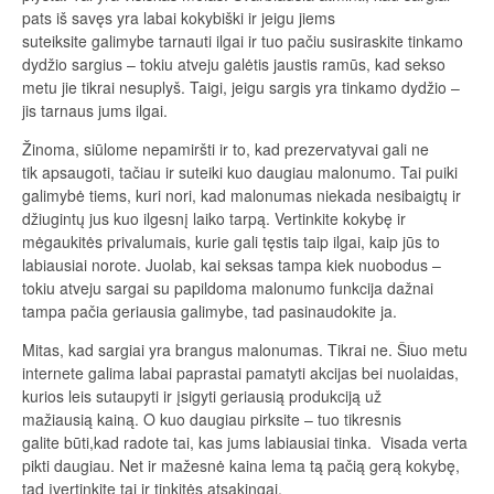
pats iš savęs yra labai kokybiški ir jeigu jiems
suteiksite galimybe tarnauti ilgai ir tuo pačiu susiraskite tinkamo
dydžio sargius – tokiu atveju galėtis jaustis ramūs, kad sekso
metu jie tikrai nesuplyš. Taigi, jeigu sargis yra tinkamo dydžio –
jis tarnaus jums ilgai.
Žinoma, siūlome nepamiršti ir to, kad prezervatyvai gali ne
tik apsaugoti, tačiau ir suteiki kuo daugiau malonumo. Tai puiki
galimybė tiems, kuri nori, kad malonumas niekada nesibaigtų ir
džiugintų jus kuo ilgesnį laiko tarpą. Vertinkite kokybę ir
mėgaukitės privalumais, kurie gali tęstis taip ilgai, kaip jūs to
labiausiai norote. Juolab, kai seksas tampa kiek nuobodus –
tokiu atveju sargai su papildoma malonumo funkcija dažnai
tampa pačia geriausia galimybe, tad pasinaudokite ja.
Mitas, kad sargiai yra brangus malonumas. Tikrai ne. Šiuo metu
internete galima labai paprastai pamatyti akcijas bei nuolaidas,
kurios leis sutaupyti ir įsigyti geriausią produkciją už
mažiausią kainą. O kuo daugiau pirksite – tuo tikresnis
galite būti,kad radote tai, kas jums labiausiai tinka. Visada verta
pikti daugiau. Net ir mažesnė kaina lema tą pačią gerą kokybę,
tad įvertinkite tai ir tinkitės atsakingai.