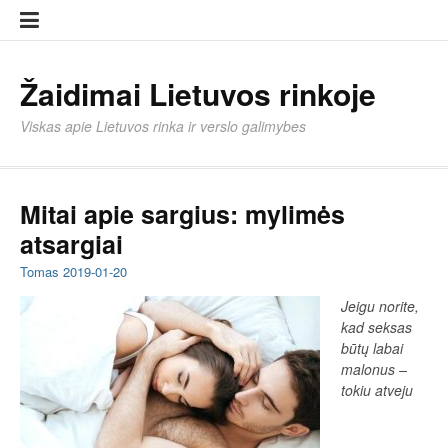
Eiti
Įkelti
prie
strai
turinio
Žaidimai Lietuvos rinkoje
Viskas apie Lietuvos rinka ir verslo galimybes
Mitai apie sargius: mylimės
atsargiai
Tomas
2019-01-20
Jeigu norite,
kad seksas
būtų labai
malonus –
tokiu atveju