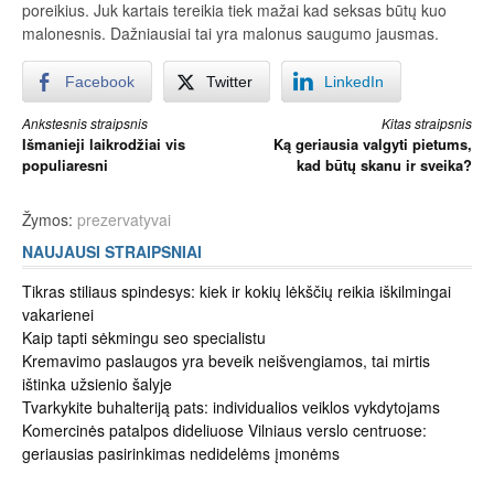
poreikius. Juk kartais tereikia tiek mažai kad seksas būtų kuo
malonesnis. Dažniausiai tai yra malonus saugumo jausmas.
Facebook
Twitter
LinkedIn
Skaityti
Ankstesnis straipsnis
Kitas straipsnis
Išmanieji laikrodžiai vis
Ką geriausia valgyti pietums,
toliau
populiaresni
kad būtų skanu ir sveika?
Žymos:
prezervatyvai
NAUJAUSI STRAIPSNIAI
Tikras stiliaus spindesys: kiek ir kokių lėkščių reikia iškilmingai
vakarienei
Kaip tapti sėkmingu seo specialistu
Kremavimo paslaugos yra beveik neišvengiamos, tai mirtis
ištinka užsienio šalyje
Tvarkykite buhalteriją pats: individualios veiklos vykdytojams
Komercinės patalpos dideliuose Vilniaus verslo centruose:
geriausias pasirinkimas nedidelėms įmonėms